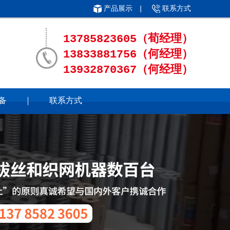
产品展示
|
联系方式
13785823605（荀经理）
13833881756（何经理）
13932870367（何经理）
备
联系方式