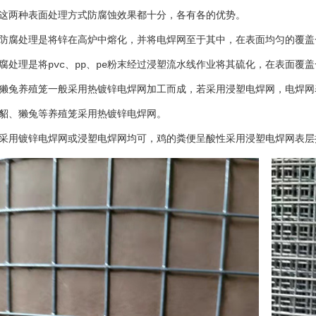
这两种表面处理方式防腐蚀效果都十分，各有各的优势。
防腐处理是将锌在高炉中熔化，并将电焊网至于其中，在表面均匀的覆盖
腐处理是将pvc、pp、pe粉末经过浸塑流水线作业将其硫化，在表面覆
獭兔养殖笼一般采用热镀锌电焊网加工而成，若采用浸塑电焊网，电焊网
貂、獭兔等养殖笼采用热镀锌电焊网。
采用镀锌电焊网或浸塑电焊网均可，鸡的粪便呈酸性采用浸塑电焊网表层